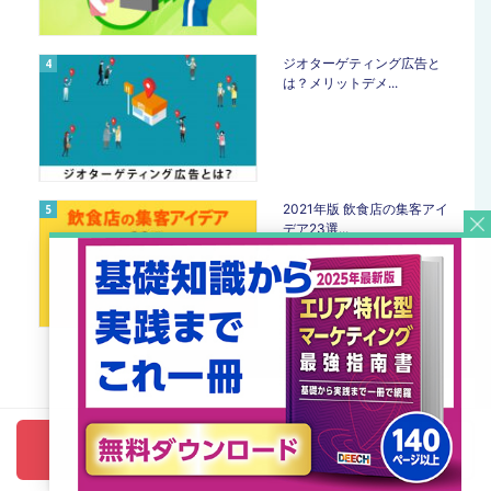
ジオターゲティング広告と
は？メリットデメ...
2021年版 飲食店の集客アイ
デア23選...
カテゴリ
1週間無料トライアル
資料請求
DM（ダイレクトメール） (10)