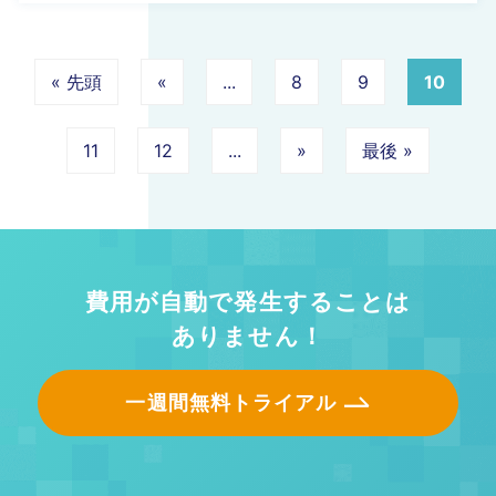
« 先頭
«
...
8
9
10
11
12
...
»
最後 »
費用が自動で発生することは
ありません！
一週間無料トライアル