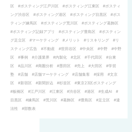
区
ポスティング江戸川区
ポスティング江東区
ポスティ
ング渋谷区
ポスティング港区
ポスティング目黒区
ポス
ティング練馬区
ポスティング荒川区
ポスティング葛飾区
ポスティング記録アプリ
ポスティング豊島区
ポスティン
グ足立区
マーケティング
メリット
リスキリング
リ
スティング広告
不動産
世田谷区
中央区
中野
中野
区
事例
介護業界
内製化
北区
千代田区
台東
区
品川区
商圏分析
墨田区
売上
大田区
学習
塾
店舗
店舗マーケティング
店舗集客
採用
文京
区
新宿区
新聞折込
杉並区
東京23区ポスティング
板橋区
江戸川区
江東区
渋谷区
港区
生成AI
目黒区
練馬区
荒川区
葛飾区
豊島区
足立区
違
法性
部数表