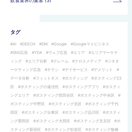
飲食業界の集客 (3)
タグ
AI
DEECH
DM
Google
Googleマイビジネス
SNS広告
YDA
ウェブ広告
エリア
エリアマーケテ
ィング
エリア分析
クレーム
クロスメディア
ジオタ
ーゲティング広告
チラシ
デイサービス
デメリット
データ分析
フィットネス
ポスティング
ポスティング23
区
ポスティングの違法性
ポスティングアプリ
ポスティ
ングエリア
ポスティング世田谷区
ポスティング中央区
ポスティング中野区
ポスティング北区
ポスティング千代
田区
ポスティング台東区
ポスティング品川区
ポスティ
ング墨田区
ポスティング大田区
ポスティング文京区
ポ
スティング新宿区
ポスティング杉並区
ポスティング板橋