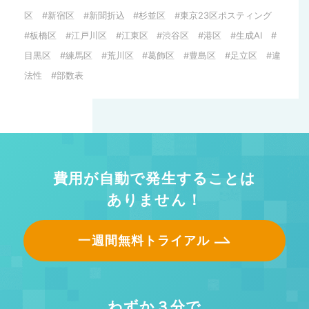
区
新宿区
新聞折込
杉並区
東京23区ポスティング
板橋区
江戸川区
江東区
渋谷区
港区
生成AI
目黒区
練馬区
荒川区
葛飾区
豊島区
足立区
違
法性
部数表
費用が自動で発生することは
ありません！
一週間無料トライアル
わずか３分で