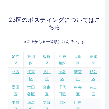
23区のポスティングについてはこ
ちら
※左上から五十音順に並んでいます
足立
荒川
板橋
江戸
大田
葛飾
区
区
区
川区
区
区
北区
江東
品川
渋谷
新宿
杉並
区
区
区
区
区
墨田
世田
台東
千代
中央
豊島
区
谷区
区
田区
区
区
中野
練馬
文京
港区
目黒