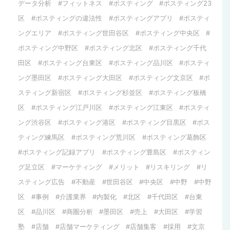
データ分析
フィットネス
ポスティング
ポスティング23
区
ポスティングの違法性
ポスティングアプリ
ポスティ
ングエリア
ポスティング世田谷区
ポスティング中央区
ポスティング中野区
ポスティング北区
ポスティング千代
田区
ポスティング台東区
ポスティング品川区
ポスティ
ング墨田区
ポスティング大田区
ポスティング文京区
ポ
スティング新宿区
ポスティング杉並区
ポスティング板橋
区
ポスティング江戸川区
ポスティング江東区
ポスティ
ング渋谷区
ポスティング港区
ポスティング目黒区
ポス
ティング練馬区
ポスティング荒川区
ポスティング葛飾区
ポスティング記録アプリ
ポスティング豊島区
ポスティン
グ足立区
マーケティング
メリット
リスキリング
リ
スティング広告
不動産
世田谷区
中央区
中野
中野
区
事例
介護業界
内製化
北区
千代田区
台東
区
品川区
商圏分析
墨田区
売上
大田区
学習
塾
店舗
店舗マーケティング
店舗集客
採用
文京