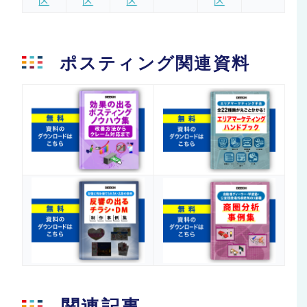
区
区
区
区
ポスティング関連資料
関連記事