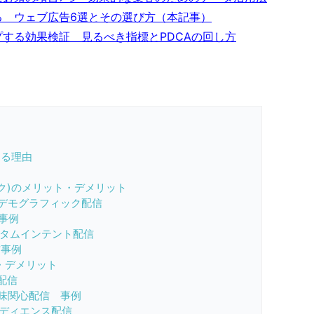
る ウェブ広告6選とその選び方（本記事）
する効果検証 見るべき指標とPDCAの回し方
する理由
ワーク)のメリット・デメリット
デモグラフィック配信
事例
スタムインテント配信
信事例
ット・デメリット
心配信
広告興味関心配信 事例
似オーディエンス配信