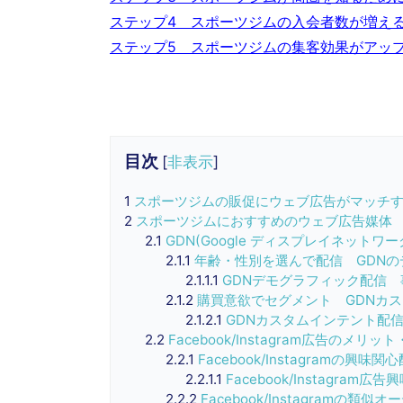
ステップ4 スポーツジムの入会者数が増え
ステップ5 スポーツジムの集客効果がアップ
目次
[
非表示
]
1
スポーツジムの販促にウェブ広告がマッチ
2
スポーツジムにおすすめのウェブ広告媒体
2.1
GDN(Google ディスプレイネット
2.1.1
年齢・性別を選んで配信 GDNの
2.1.1.1
GDNデモグラフィック配信 
2.1.2
購買意欲でセグメント GDNカ
2.1.2.1
GDNカスタムインテント配
2.2
Facebook/Instagram広告のメリ
2.2.1
Facebook/Instagramの興味関
2.2.1.1
Facebook/Instagram
2.2.2
Facebook/Instagramの類