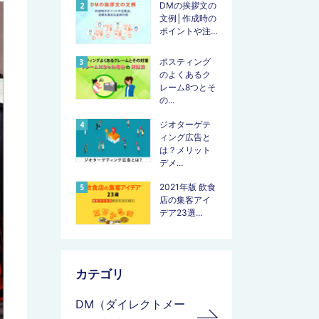
DMの挨拶文の
文例│作成時の
ポイントや注...
ポスティング
のよくあるク
レーム8つとそ
の...
ジオターゲテ
ィング広告と
は？メリット
デメ...
2021年版 飲食
店の集客アイ
デア23選...
カテゴリ
DM（ダイレクトメー