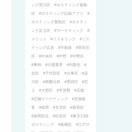
ング荒川区
ポスティング葛飾
区
ポスティング記録アプリ
ポスティング豊島区
ポスティ
ング足立区
マーケティング
メリット
リスキリング
リス
ティング広告
不動産
世田谷
区
中央区
中野
中野区
事例
介護業界
内製化
北区
千代田区
台東区
品
き
川区
商圏分析
墨田区
売
上
大田区
学習塾
店舗
店舗マーケティング
店舗集
客
採用
文京区
新宿区
新聞折込
杉並区
東京23区
ポスティング
板橋区
江戸川