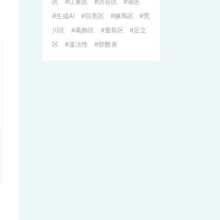
区
江東区
渋谷区
港区
生成AI
目黒区
練馬区
荒
川区
葛飾区
豊島区
足立
区
違法性
部数表