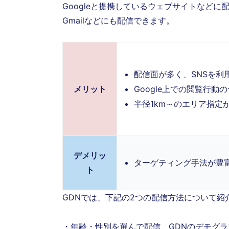
Googleと提携しているウェブサイトなどに
Gmailなどにも配信できます。
配信面が多く、SNSを利
メリット
Google上での閲覧行
半径1km～のエリア指定
デメリッ
ターゲティング手法が豊
ト
GDNでは、下記の2つの配信方法について紹
・年齢・性別を選んで配信 GDNのデモグ