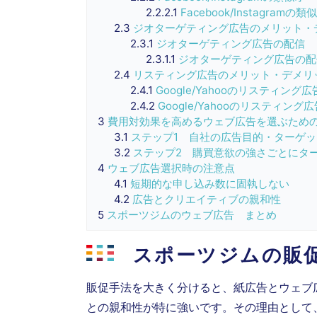
2.2.2.1
Facebook/Instagra
2.3
ジオターゲティング広告のメリット・
2.3.1
ジオターゲティング広告の配信
2.3.1.1
ジオターゲティング広告の配
2.4
リスティング広告のメリット・デメリ
2.4.1
Google/Yahooのリスティング広
2.4.2
Google/Yahooのリスティング
3
費用対効果を高めるウェブ広告を選ぶため
3.1
ステップ1 自社の広告目的・ターゲ
3.2
ステップ2 購買意欲の強さごとにタ
4
ウェブ広告選択時の注意点
4.1
短期的な申し込み数に固執しない
4.2
広告とクリエイティブの親和性
5
スポーツジムのウェブ広告 まとめ
スポーツジムの販
販促手法を大きく分けると、紙広告とウェブ
との親和性が特に強いです。その理由として