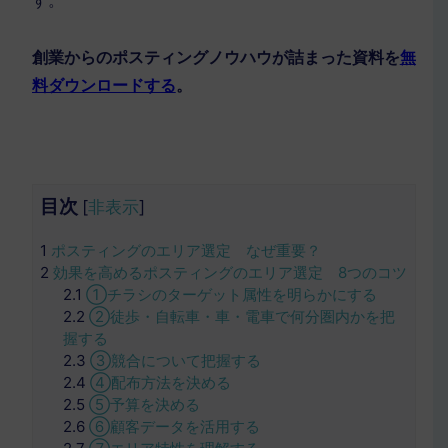
す。
創業からのポスティングノウハウが詰まった資料を
無
料ダウンロードする
。
目次
[
非表示
]
1
ポスティングのエリア選定 なぜ重要？
2
効果を高めるポスティングのエリア選定 8つのコツ
2.1
①チラシのターゲット属性を明らかにする
2.2
②徒歩・自転車・車・電車で何分圏内かを把
握する
2.3
③競合について把握する
2.4
④配布方法を決める
2.5
⑤予算を決める
2.6
⑥顧客データを活用する