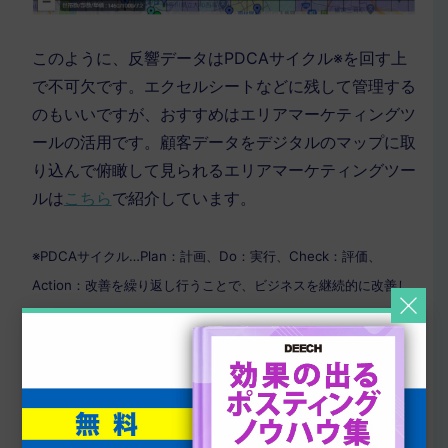
このように、反響データは
PDCA
サイクル※を回す上
で不可欠です。エクセルシートなどに残して管理する
のもいいですが、おすすめはエリアマーケティングツ
ールの活用です。顧客データをデジタルのマップに取
り込んで俯瞰して見られるエリアマーケティングツー
ルは
こちら
で紹介しています。
※PDCAサイクル…Plan：計画、Do：実行、Check：評価、
Action：改善を繰り返し行うことで、ビジネスを継続的に改善し
ていくこと。
⑦エリア特性を理解する
エリア特性を理解するには、ポスティングを検討して
いるエリアについてヒアリングすることが有効です。