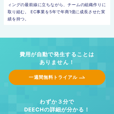
ィングの最前線に立ちながら、チームの組織作りに
取り組む。 EC事業を5年で年商1億に成長させた実
績を持つ。
費用が自動で発生することは
ありません！
一週間無料トライアル
わずか３分で
DEECHの詳細が分かる！