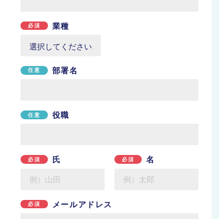
業種
必須
部署名
任意
役職
任意
氏
名
必須
必須
メールアドレス
必須